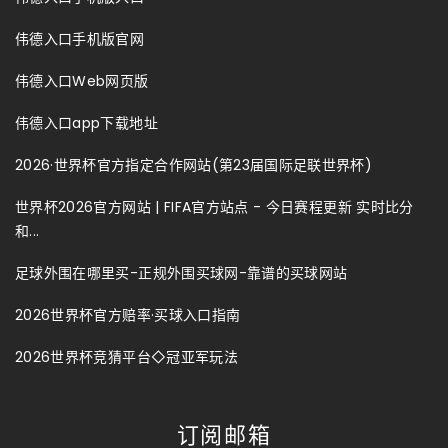
伟德入口手机版官网
伟德入口Web网页版
伟德入口app下载地址
2026·世界杯官方指定合作网站(第23届国际足联世界杯)
世界杯2026官方网站 | FIFA官方站点 - 今日赛程更新 实时比分
和...
足球外围在哪里买-正规外围买球网-靠谱的买球网站
2026世界杯官方赔率·买球入口指南
2026世界杯竞猜平台◇冠亚军玩法
订阅邮箱