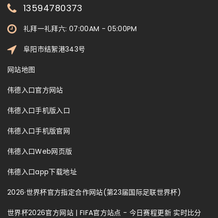
13594780373
礼拜一礼拜六: 07:00AM - 05:00PM
阜阳市结絮港343号
网站地图
伟德入口官方网站
伟德入口手机版入口
伟德入口手机版官网
伟德入口Web网页版
伟德入口app下载地址
2026·世界杯官方指定合作网站(第23届国际足联世界杯)
世界杯2026官方网站 | FIFA官方站点 - 今日赛程更新 实时比分