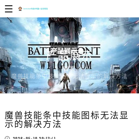
产品展示
首页
魔兽技能条中技能图标无法显示的解决方法
魔兽技能条中技能图标无法显
示的解决方法