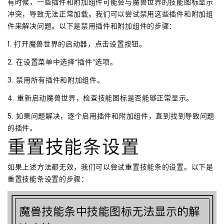
有时候，一些插件和附加组件可能会与魔兽世界的技能图标显示
冲突，导致无法正常加载。我们可以尝试禁用这些插件和附加组
件来解决问题。以下是禁用插件和附加组件的步骤：
1. 打开魔兽世界的启动器，点击设置按钮。
2. 在设置菜单中选择“插件”选项。
3. 禁用所有插件和附加组件。
4. 重新启动魔兽世界，检查技能图标是否能够正常显示。
5. 如果问题解决，逐个启用插件和附加组件，直到找到导致问题
的插件。
重置技能条设置
如果上述方法都无效，我们可以尝试重置技能条的设置。以下是
重置技能条设置的步骤：