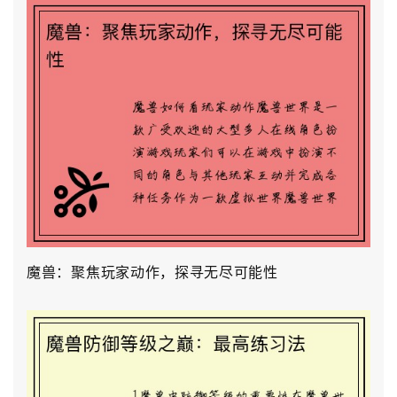
魔兽：聚焦玩家动作，探寻无尽可能性